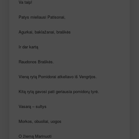
Va taip!
Patys mieliausi Patisonai,
Agurkai, baklažanai, braškės
Ir dar kartą
Raudonos Braškės.
Vieną rytą Pomidorai atkeliavo iš Vengrijos.
Kitą rytą gavosi pati geriausia pomidorų tyrė.
Vasarą – sultys
Morkos, obuoliai, uogos
O žiemą Marinuoti