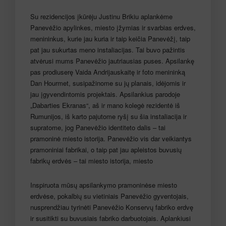
Su rezidencijos įkūrėju Justinu Brikiu aplankėme
Panevėžio apylinkes, miesto įžymias ir svarbias erdves,
menininkus, kurie jau kuria ir taip keičia Panevėžį, taip
pat jau sukurtas meno instaliacijas. Tai buvo pažintis
atvėrusi mums Panevėžio jautriausias puses. Apsilankę
pas prodiuserę Vaida Andrijauskaitę ir foto menininką
Dan Hourmet, susipažinome su jų planais, idėjomis ir
jau įgyvendintomis projektais. Apsilankius parodoje
„Dabarties Ekranas“, aš ir mano kolegė rezidentė iš
Rumunijos, iš karto pajutome ryšį su šia instaliacija ir
supratome, jog Panevėžio identiteto dalis – tai
pramoninė miesto istorija. Panevėžio vis dar veikiantys
pramoniniai fabrikai, o taip pat jau apleistos buvusių
fabrikų erdvės – tai miesto istorija, miesto
Inspiruota mūsų apsilankymo pramoninėse miesto
erdvėse, pokalbių su vietiniais Panevėžio gyventojais,
nusprendžiau tyrinėti Panevėžio Konservų fabriko erdvę
ir susitikti su buvusiais fabriko darbuotojais. Aplankiusi