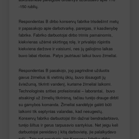
-150 rublių.
Respondentas B dirbo konservų fabrike trisdešimt metų
ir papasakojo apie darbotvarkę, pareigas, ir kasdienybę
fabrike. Fabriko darbuotojai dirbo trimis pamainomis,
kiekvienas užėmė skirtingą rolę, ir privalėjo rūpintis
kiekviena daržove ir vaisiumi, nes jų galiojimo laikas
buvo labai ribotas. Patys jautriausi laikui buvo žirneliai.
Respondentas B pasakojo, jog pagrindinė užduotis
gavus žirnelius iš vietinių ūkių, buvo išsaugoti jų
šviežumą, tikrinti vandenį, kuriame žirneliai laikomi.
Technologinės srities profesionalai – laborantai, buvo
atsakingi už žirnelių tikrinimą, tačiau turėjo drauge dirbti
su gamybos komanda. Žirneliai sandėlyje galėti būti
laikomi tik septynias valandas, kad nesugestų.
Konservų fabriko darbuotojai itin dažnai bendradarbiavo,
turėjo šiltus ir gerus tarpusavio santykius. Net jeigu keli
darbuotojai pereidavo į kitą darbovietę, jie palaikydavo
ryšį. Taip pat pasakojo, jog Konservų fabrike dirbo