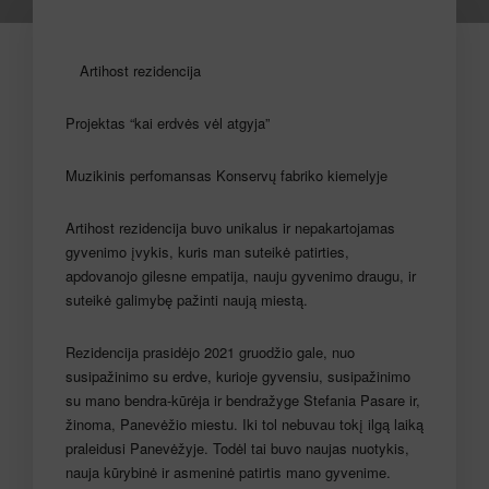
Artihost rezidencija
Projektas “kai erdvės vėl atgyja”
Muzikinis perfomansas Konservų fabriko kiemelyje
Artihost rezidencija buvo unikalus ir nepakartojamas
gyvenimo įvykis, kuris man suteikė patirties,
apdovanojo gilesne empatija, nauju gyvenimo draugu, ir
suteikė galimybę pažinti naują miestą.
Rezidencija prasidėjo 2021 gruodžio gale, nuo
susipažinimo su erdve, kurioje gyvensiu, susipažinimo
su mano bendra-kūrėja ir bendražyge
Stefania Pasare
ir,
žinoma, Panevėžio miestu. Iki tol nebuvau tokį ilgą laiką
praleidusi Panevėžyje. Todėl tai buvo naujas nuotykis,
nauja kūrybinė ir asmeninė patirtis mano gyvenime.