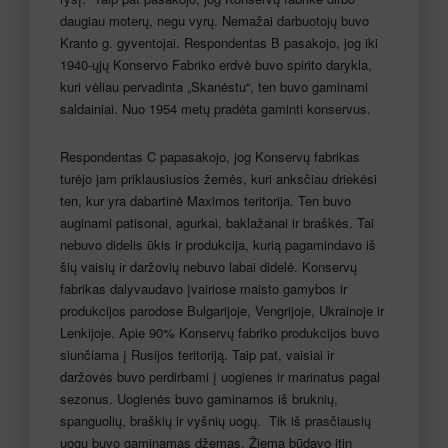
daugiau moterų, negu vyrų. Nemažai darbuotojų buvo
Kranto g. gyventojai. Respondentas B pasakojo, jog iki
1940-ųjų Konservo Fabriko erdvė buvo spirito darykla,
kuri vėliau pervadinta „Skanėstu“, ten buvo gaminami
saldainiai. Nuo 1954 metų pradėta gaminti konservus.
Respondentas C papasakojo, jog Konservų fabrikas
turėjo jam priklausiusios žemės, kuri anksčiau driekėsi
ten, kur yra dabartinė Maximos teritorija. Ten buvo
auginami patisonai, agurkai, baklažanai ir braškės. Tai
nebuvo didelis ūkis ir produkcija, kurią pagamindavo iš
šių vaisių ir daržovių nebuvo labai didelė. Konservų
fabrikas dalyvaudavo įvairiose maisto gamybos ir
produkcijos parodose Bulgarijoje, Vengrijoje, Ukrainoje ir
Lenkijoje. Apie 90% Konservų fabriko produkcijos buvo
siunčiama į Rusijos teritoriją. Taip pat, vaisiai ir
daržovės buvo perdirbami į uogienes ir marinatus pagal
sezonus. Uogienės buvo gaminamos iš bruknių,
spanguolių, braškių ir vyšnių uogų. Tik iš prasčiausių
uogų buvo gaminamas džemas. Žiemą būdavo itin