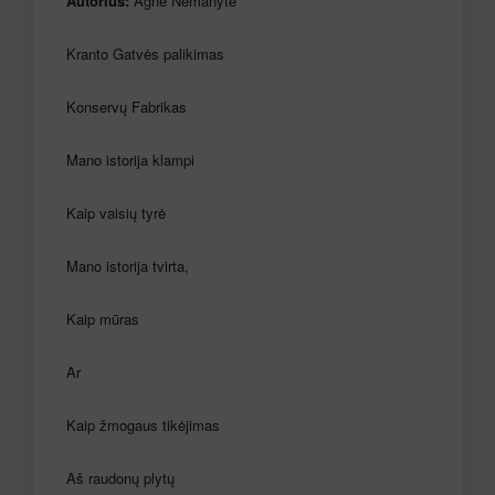
Autorius:
Agnė Nemanytė
Kranto Gatvės palikimas
Konservų Fabrikas
Mano istorija klampi
Kaip vaisių tyrė
Mano istorija tvirta,
Kaip mūras
Ar
Kaip žmogaus tikėjimas
Aš raudonų plytų