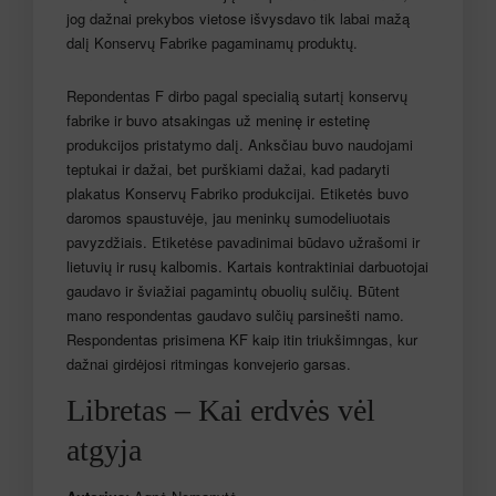
jog dažnai prekybos vietose išvysdavo tik labai mažą
dalį Konservų Fabrike pagaminamų produktų.
Repondentas F dirbo pagal specialią sutartį konservų
fabrike ir buvo atsakingas už meninę ir estetinę
produkcijos pristatymo dalį. Anksčiau buvo naudojami
teptukai ir dažai, bet purškiami dažai, kad padaryti
plakatus Konservų Fabriko produkcijai. Etiketės buvo
daromos spaustuvėje, jau meninkų sumodeliuotais
pavyzdžiais. Etiketėse pavadinimai būdavo užrašomi ir
lietuvių ir rusų kalbomis. Kartais kontraktiniai darbuotojai
gaudavo ir šviažiai pagamintų obuolių sulčių. Būtent
mano respondentas gaudavo sulčių parsinešti namo.
Respondentas prisimena KF kaip itin triukšimngas, kur
dažnai girdėjosi ritmingas konvejerio garsas.
Libretas – Kai erdvės vėl
atgyja