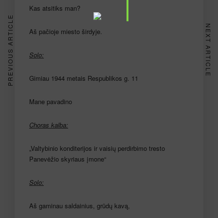
Kas atsitiks man?
PREVIOUS ARTICLE
NEXT ARTICLE
Aš pačioje miesto širdyje.
Solo:
Gimiau 1944 metais Respublikos g. 11
Mane pavadino
Choras kalba:
„Valtybinio konditerijos ir vaisių perdirbimo tresto
Panevėžio skyriaus įmone“
Solo:
Aš gaminau saldainius, grūdų kavą,