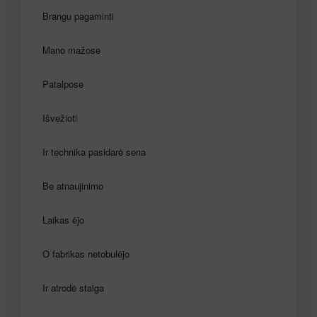
Brangu pagaminti
Mano mažose
Patalpose
Išvežioti
Ir technika pasidarė sena
Be atnaujinimo
Laikas ėjo
O fabrikas netobulėjo
Ir atrodė staiga