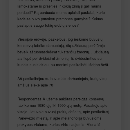
išmokstame iš praeities ir kokią žinią ji gali mums
perduoti? Ką perduoda mums apleisti pastatai, kurie
kadaise buvo pritaikyti pramonės gamybai? Kokias
paslaptis saugo tokių erdvių sienos?
Viešojoje erdvėje, paskelbus, jog ieškome buvusių
konservų fabriko darbuotojų, šią užklausą peržiūrėjo
beveik aštuoniasdešimt tūkstančių žmonių. Į užklausą
atsiliepė per dvidešimt žmonių. Iš dvidešimties su
kuriais susisiekiau, su manimi pasikalbėti išdrįso šeši.
Aš pasikalbėjau su buvusiais darbuotojais, kurių visų
amžius siekė apie 70
Respondentas A užėmė aukštas pareigas konservų
fabrike nuo 1980-ųjų iki 1990-ųjų metų. Pasakojo apie
visoje Lietuvoje buvusį prekių deficitą, apie pasikeitusį
Panevėžio miestą, ir apie melancholiją buvusioms
prekybos vietoms, kurios virto naujomis. Viena iš