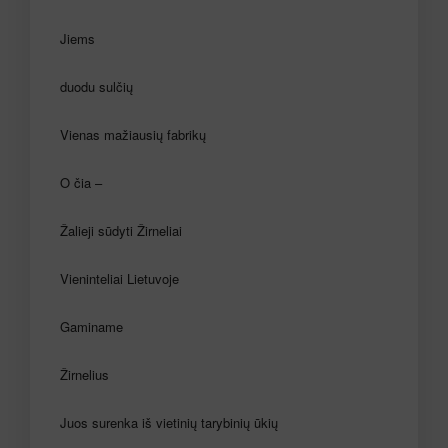
Jiems
duodu sulčių
Vienas mažiausių fabrikų
O čia –
Žalieji sūdyti Žirneliai
Vieninteliai Lietuvoje
Gaminame
Žirnelius
Juos surenka iš vietinių tarybinių ūkių