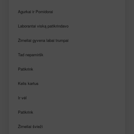
Agurkai ir Pomidorai
Laborantai viską patikrindavo
Žirneliai gyvena labai trumpai
Tad nepamiršk
Patikrink
Kelis kartus
Ir vėl
Patikrink
Žirneliai švieži