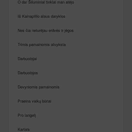
O dar Šiluminiai tinklai man atėjo
Iš Kalnapililo alaus daryklos
Nes čia neturėjau erdvės ir jėgos
Trimis pamainomis atvyksta
Darbuotojai
Darbuotojos
Devyniomis pamainomis
Praeina vaikų būriai
Pro langelį
Kartais