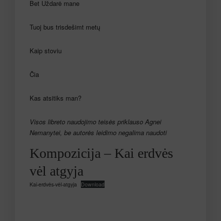
Bet Uždarė mane
Tuoj bus trisdešimt metų
Kaip stoviu
Čia
Kas atsitiks man?
Visos libreto naudojimo teisės priklauso Agnei
Nemanytei, be autorės leidimo negalima naudoti
Kompozicija – Kai erdvės
vėl atgyja
Kai-erdvės-vėl-atgyja
Download