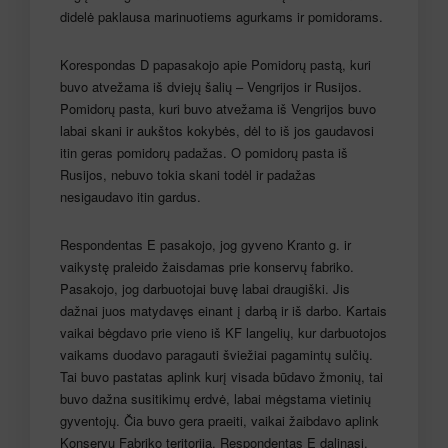
didelė paklausa marinuotiems agurkams ir pomidorams.
Korespondas D papasakojo apie Pomidorų pastą, kuri
buvo atvežama iš dviejų šalių – Vengrijos ir Rusijos.
Pomidorų pasta, kuri buvo atvežama iš Vengrijos buvo
labai skani ir aukštos kokybės, dėl to iš jos gaudavosi
itin geras pomidorų padažas. O pomidorų pasta iš
Rusijos, nebuvo tokia skani todėl ir padažas
nesigaudavo itin gardus.
Respondentas E pasakojo, jog gyveno Kranto g. ir
vaikystę praleido žaisdamas prie konservų fabriko.
Pasakojo, jog darbuotojai buvę labai draugiški. Jis
dažnai juos matydavęs einant į darbą ir iš darbo. Kartais
vaikai bėgdavo prie vieno iš KF langelių, kur darbuotojos
vaikams duodavo paragauti šviežiai pagamintų sulčių.
Tai buvo pastatas aplink kurį visada būdavo žmonių, tai
buvo dažna susitikimų erdvė, labai mėgstama vietinių
gyventojų. Čia buvo gera praeiti, vaikai žaibdavo aplink
Konservų Fabriko teritoriją. Respondentas E dalinasi,