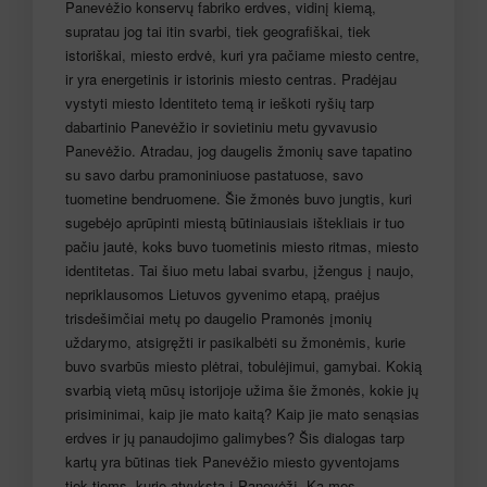
Panevėžio konservų fabriko erdves, vidinį kiemą,
supratau jog tai itin svarbi, tiek geografiškai, tiek
istoriškai, miesto erdvė, kuri yra pačiame miesto centre,
ir yra energetinis ir istorinis miesto centras. Pradėjau
vystyti miesto Identiteto temą ir ieškoti ryšių tarp
dabartinio Panevėžio ir sovietiniu metu gyvavusio
Panevėžio. Atradau, jog daugelis žmonių save tapatino
su savo darbu pramoniniuose pastatuose, savo
tuometine bendruomene. Šie žmonės buvo jungtis, kuri
sugebėjo aprūpinti miestą būtiniausiais ištekliais ir tuo
pačiu jautė, koks buvo tuometinis miesto ritmas, miesto
identitetas. Tai šiuo metu labai svarbu, įžengus į naujo,
nepriklausomos Lietuvos gyvenimo etapą, praėjus
trisdešimčiai metų po daugelio Pramonės įmonių
uždarymo, atsigręžti ir pasikalbėti su žmonėmis, kurie
buvo svarbūs miesto plėtrai, tobulėjimui, gamybai. Kokią
svarbią vietą mūsų istorijoje užima šie žmonės, kokie jų
prisiminimai, kaip jie mato kaitą? Kaip jie mato senąsias
erdves ir jų panaudojimo galimybes? Šis dialogas tarp
kartų yra būtinas tiek Panevėžio miesto gyventojams
tiek tiems, kurie atvyksta į Panevėžį. Ką mes