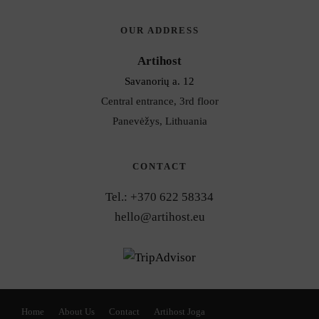
OUR ADDRESS
Artihost
Savanorių a. 12
Central entrance, 3rd floor
Panevėžys, Lithuania
CONTACT
Tel.: +370 622 58334
hello@artihost.eu
Home
About Us
Contact
Artihost Joga