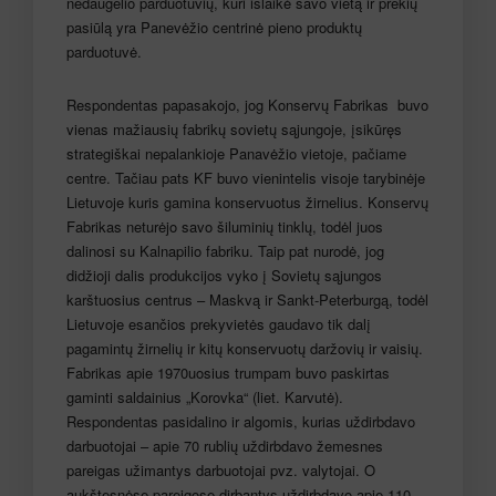
nedaugelio parduotuvių, kuri išlaikė savo vietą ir prekių
pasiūlą yra Panevėžio centrinė pieno produktų
parduotuvė.
Respondentas papasakojo, jog Konservų Fabrikas buvo
vienas mažiausių fabrikų sovietų sąjungoje, įsikūręs
strategiškai nepalankioje Panavėžio vietoje, pačiame
centre. Tačiau pats KF buvo vienintelis visoje tarybinėje
Lietuvoje kuris gamina konservuotus žirnelius. Konservų
Fabrikas neturėjo savo šiluminių tinklų, todėl juos
dalinosi su Kalnapilio fabriku. Taip pat nurodė, jog
didžioji dalis produkcijos vyko į Sovietų sąjungos
karštuosius centrus – Maskvą ir Sankt-Peterburgą, todėl
Lietuvoje esančios prekyvietės gaudavo tik dalį
pagamintų žirnelių ir kitų konservuotų daržovių ir vaisių.
Fabrikas apie 1970uosius trumpam buvo paskirtas
gaminti saldainius „Korovka“ (liet. Karvutė).
Respondentas pasidalino ir algomis, kurias uždirbdavo
darbuotojai – apie 70 rublių uždirbdavo žemesnes
pareigas užimantys darbuotojai pvz. valytojai. O
aukštesnėse pareigose dirbantys uždirbdavo apie 110