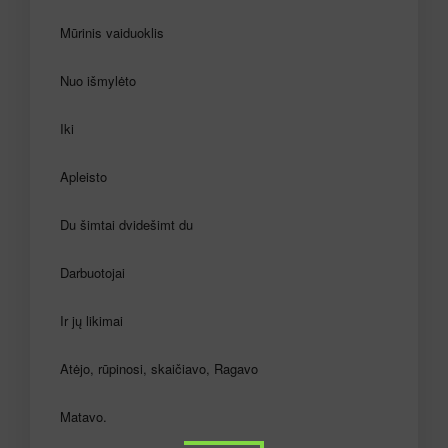
Mūrinis vaiduoklis
Nuo išmylėto
Iki
Apleisto
Du šimtai dvidešimt du
Darbuotojai
Ir jų likimai
Atėjo, rūpinosi, skaičiavo, Ragavo
Matavo.