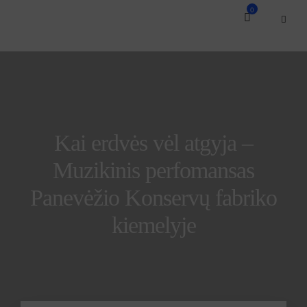
0
Kai erdvės vėl atgyja –
Muzikinis perfomansas
Panevėžio Konservų fabriko
kiemelyje