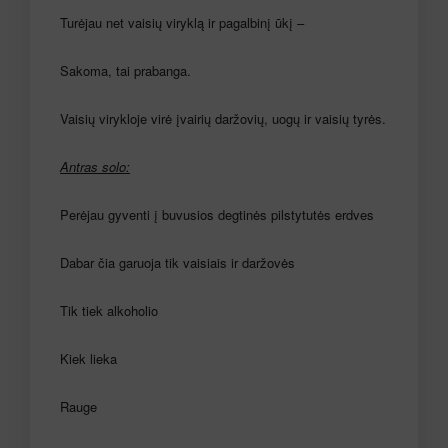
Turėjau net vaisių viryklą ir pagalbinį ūkį –
Sakoma, tai prabanga.
Vaisių virykloje virė įvairių daržovių, uogų ir vaisių tyrės.
Antras solo:
Perėjau gyventi į buvusios degtinės pilstytutės erdves
Dabar čia garuoja tik vaisiais ir daržovės
Tik tiek alkoholio
Kiek lieka
Rauge